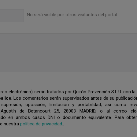
No será visible por otros visitantes del portal
eo electrónico) serán tratados por Quirón Prevención S.L.U. con la 
ealice
. Los comentarios serán supervisados antes de su publicació
 supresión, oposición, limitación y portabilidad, así como re
 Agustín de Betancourt 25, 28003 MADRID, o al correo elec
tando en ambos casos DNI o documento equivalente. Para obte
se nuestra
política de privacidad.
.