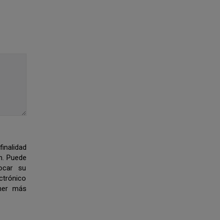
finalidad
n. Puede
vocar su
trónico
ner más