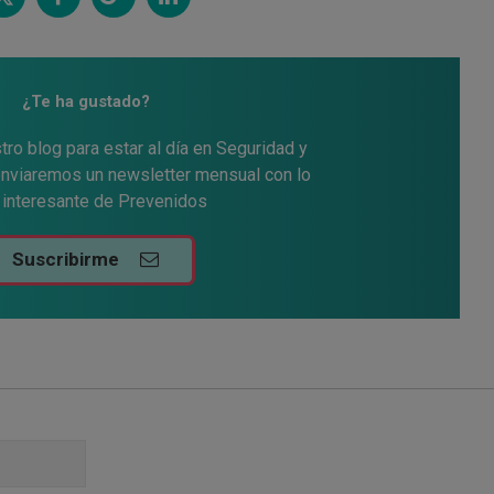
itt
Comp
Comp
Comp
ar
artir
artir
artir
¿Te ha gustado?
tro blog para estar al día en Seguridad y
 enviaremos un newsletter mensual con lo
interesante de Prevenidos
Suscribirme