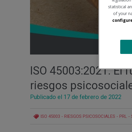
statistical 
of your n
configur
ISO 45003:2021. El f
riesgos psicosocial
Publicado el 17
de febrero
de 2022
ISO 45003
-
RIESGOS PSICOSOCIALES
-
PRL
-