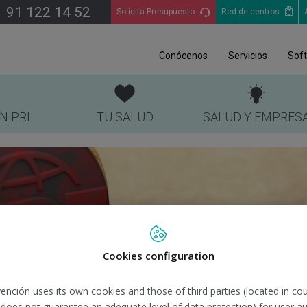
91 122 14 52
Solicita Presupuesto
Red de centros
Conócenos
Servicios
Sof
EN PRL
TU SALUD
SALUD Y EMPRES
Cookies configuration
ención uses its own cookies and those of third parties (located in co
n does not guarantee an adequate level of data protection) for user au