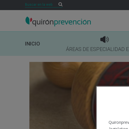
Buscar
Buscar
INICIO
ÁREAS DE ESPECIALIDAD 
Quironprev
legislatio