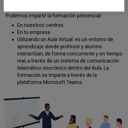
durante las distintas sesiones.
Podemos impartir la formación presencial:
En nuestros centros.
En tu empresa.
Utilizando un Aula Virtual: es un entorno de
aprendizaje donde profesor y alumno
interactúan, de forma concurrente y en tiempo
real, a través de un sistema de comunicación
telemático sincrónico dentro del Aula. La
formación se imparte a través de la
plataforma Microsoft Teams.