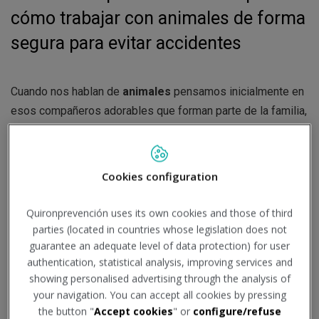
cómo trabajar con animales de forma
segura para evitar accidentes
Cuando nos hablan de
animales
pensamos inicialmente en
esos compañeros adorables que forman parte de la familia,
en el
ámbito doméstico
.
Pero si miramos con un prisma más amplio, hay muchos
Cookies configuration
más animales que nos rodean e intervienen en nuestras
vidas. Así tenemos
animales del sector ganadero
como
Quironprevención uses its own cookies and those of third
fuente de alimento y materias primas,
animales
parties (located in countries whose legislation does not
empleados con fines científicos
en el ámbito industrial,
guarantee an adequate level of data protection) for user
sanitario, etc.,
animales en parques zoológicos
, y todos
authentication, statistical analysis, improving services and
aquellos que permanecen en su hábitat natural de manera
showing personalised advertising through the analysis of
libre.
your navigation. You can accept all cookies by pressing
the button "
Accept cookies
" or
configure/refuse