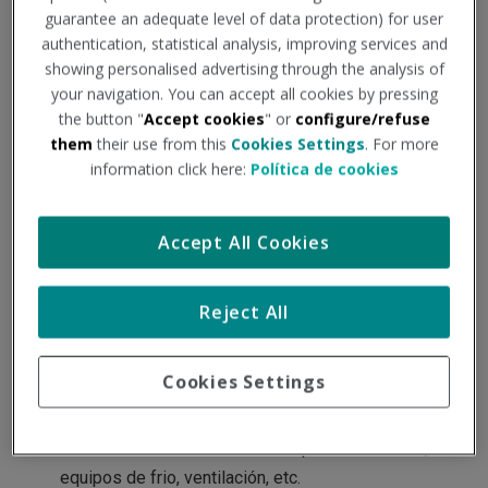
guarantee an adequate level of data protection) for user
En la mayoría de los centros de trabajo en edificios, su
authentication, statistical analysis, improving services and
actividad empresarial y laboral se centra en el interior de
showing personalised advertising through the analysis of
las instalaciones, por lo que los posibles trabajos en
your navigation. You can accept all cookies by pressing
exteriores y sobre todo en cubiertas, no corresponda con la
the button "
Accept cookies
" or
configure/refuse
actividad desarrollada por la empresa.
them
their use from this
Cookies Settings
. For more
information click here:
Política de cookies
Eso significa que cuando surge la necesidad de acceder y
trabajar en cubiertas, normalmente estas tareas se
Accept All Cookies
subcontratan, es decir, se contrata a otra empresa o un
trabajador autónomo para que realice esas tareas, cuyos
riesgos laborales y como prevenirlos se desconocen en
Reject All
gran parte.
Estas tareas puedan ser tales como:
Trabajos de aislamiento e impermeabilización.
Cookies Settings
Reparación de goteras o filtraciones.
Sustitución de tejas o placas de la cubierta.
Instalación o mantenimiento de paneles solares,
equipos de frio, ventilación, etc.