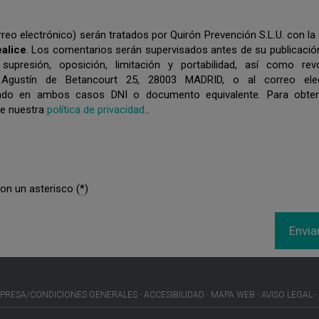
eo electrónico) serán tratados por Quirón Prevención S.L.U. con la 
ealice
. Los comentarios serán supervisados antes de su publicació
 supresión, oposición, limitación y portabilidad, así como re
 Agustín de Betancourt 25, 28003 MADRID, o al correo elec
tando en ambos casos DNI o documento equivalente. Para obte
se nuestra
política de privacidad.
.
n un asterisco (
*
)
PRESA/CONDICIONES GENERALES
ACCESIBILIDAD
MAPA WEB
AVISO LEGAL