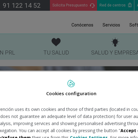
91 122 14 52
Solicita Presupuesto
Red de centros
Conócenos
Servicios
Sof
EN PRL
TU SALUD
SALUD Y EMPRES
Cookies configuration
ención uses its own cookies and those of third parties (located in co
n does not guarantee an adequate level of data protection) for user au
analysis, improving services and showing personalised advertising throu
avigation. You can accept all cookies by pressing the button "
Accept 
e/refuse them
their use from this
Cookies Settings
. For more info