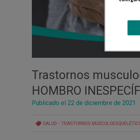
Trastornos musculo
HOMBRO INESPECÍF
Publicado el 22
de diciembre
de 2021
SALUD
-
TRASTORNOS MUSCULOESQUELÉTIC