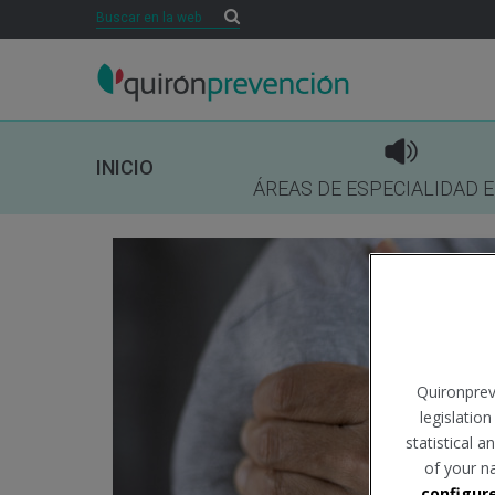
Buscar
Buscar
INICIO
ÁREAS DE ESPECIALIDAD 
Quironprev
legislatio
statistical 
of your n
configur