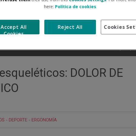
here:
Política de cookies
Accept All
Reject All
Cookies Set
Cookies
esqueléticos: DOLOR DE
ICO
OS
-
DEPORTE
-
ERGONOMÍA