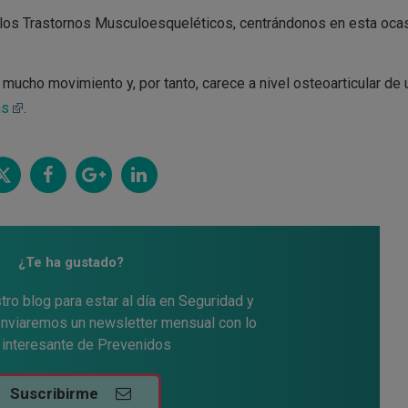
 los Trastornos Musculoesqueléticos, centrándonos en esta oca
 mucho movimiento y, por tanto, carece a nivel osteoarticular de 
ás
.
itt
Comp
Comp
Comp
ar
artir
artir
artir
¿Te ha gustado?
tro blog para estar al día en Seguridad y
 enviaremos un newsletter mensual con lo
interesante de Prevenidos
Suscribirme