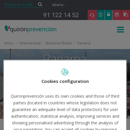
Saltar al contenido
Buscar
Buscar
Idioma
91 122 14 52
Togg
navig
Inicio
Internacional
Nuestras filiales
Panamá
Panamá
Cookies configuration
Quironprevención uses its own cookies and those of third
parties (located in countries whose legislation does not
guarantee an adequate level of data protection) for user
authentication, statistical analysis, improving services and
showing personalised advertising through the analysis of
your navigation. You can accept all cookies by pressing