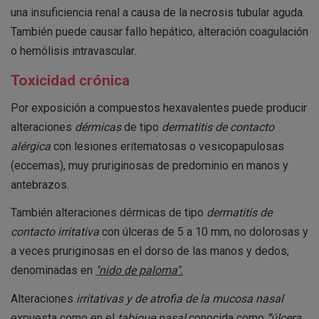
una insuficiencia renal a causa de la necrosis tubular aguda.
También puede causar fallo hepático, alteración coagulación
o hemólisis intravascular.
Toxicidad crónica
Por exposición a compuestos hexavalentes puede producir
alteraciones
dérmicas
de tipo
dermatitis de contacto
alérgica
con lesiones eritematosas o vesicopapulosas
(eccemas), muy pruriginosas de predominio en manos y
antebrazos.
También alteraciones dérmicas de tipo
dermatitis de
contacto irritativa
con úlceras de 5 a 10 mm, no dolorosas y
a veces pruriginosas en el dorso de las manos y dedos,
denominadas en
"nido de paloma".
Alteraciones
irritativas y de atrofia de la mucosa nasal
expuesta como en el
tabique nasal
conocida como
"
úlcera