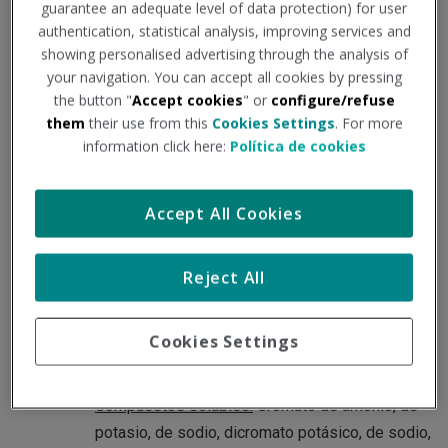
guarantee an adequate level of data protection) for user
daños a la salud. Ello motiva que además de la preceptiva
authentication, statistical analysis, improving services and
y correcta identificación, evaluación, prevención y
showing personalised advertising through the analysis of
your navigation. You can accept all cookies by pressing
protección del riesgo, sea necesaria una vigilancia
the button "
Accept cookies
" or
configure/refuse
específica de la salud de los trabajadores expuestos.
them
their use from this
Cookies Settings
. For more
information click here:
Política de cookies
Características generales:
Accept All Cookies
El cromo es un metal blanco grisáceo muy resistente al
desgaste. Tiene tres valencias, 2+, 3+ y 6+. Los derivados
bivalentes son muy inestables y se oxidan fácilmente a
Reject All
derivados trivalentes. Las sales hexavalentes se
consideran las más peligrosas.
Cookies Settings
Cromo VI (hexavalente) – compuestos
:
Es el más
tóxico.
Compuestos solubles:
Cromato de amonio, de
potasio, de sodio, dicromato potásico, de sodio,