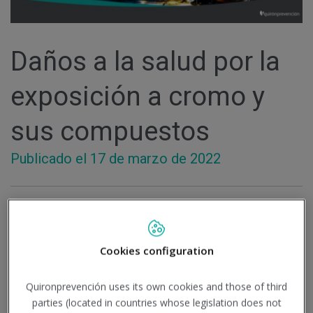
Daños a la salud por la
exposición a cromo y
sus compuestos
Publicado el 17
de marzo
de 2022
SALUD
-
RIESGOS LABORALES
-
PRL
-
SEGURIDAD Y
SALUD
-
EXPOSICION CROMO
Cookies configuration
La exposición laboral al cromo y sus compuestos, en
Quironprevención uses its own cookies and those of third
forma de polvos, humos o nieblas, ya sea a través de la
parties (located in countries whose legislation does not
vía inhalatoria, digestiva o dérmica, presenta riesgo de