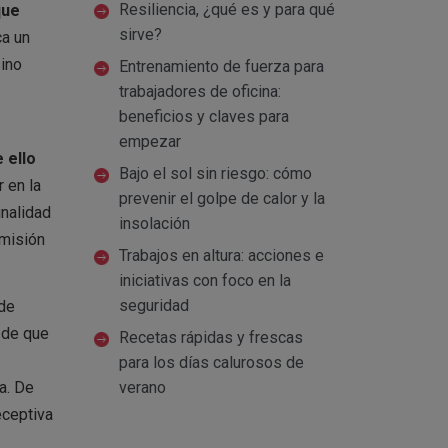
Resiliencia, ¿qué es y para qué
que
sirve?
a un
sino
Entrenamiento de fuerza para
trabajadores de oficina:
beneficios y claves para
empezar
 ello
Bajo el sol sin riesgo: cómo
 en la
prevenir el golpe de calor y la
inalidad
insolación
omisión
Trabajos en altura: acciones e
iniciativas con foco en la
seguridad
 de
 de que
Recetas rápidas y frescas
para los días calurosos de
verano
a. De
eceptiva