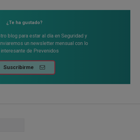
itt
Comp
Comp
Comp
ar
artir
artir
artir
¿Te ha gustado?
tro blog para estar al día en Seguridad y
 enviaremos un newsletter mensual con lo
interesante de Prevenidos
Suscribirme