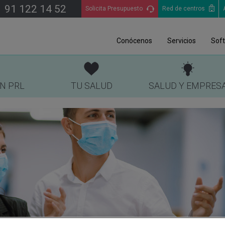
91 122 14 52
Solicita Presupuesto
Red de centros
Conócenos
Servicios
Sof
EN PRL
TU SALUD
SALUD Y EMPRES