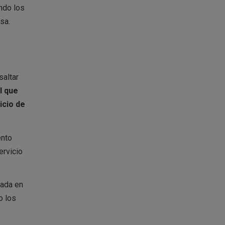
endo los
sa.
saltar
l que
icio de
ento
ervicio
dada en
o los