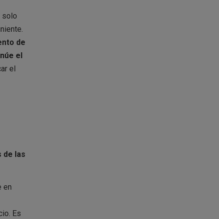
 solo
niente.
ento de
núe el
ar el
 de las
e en
cio. Es