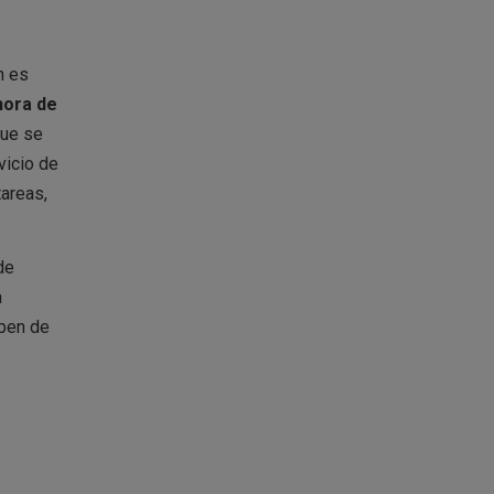
n es
hora de
que se
vicio de
tareas,
de
a
aben de