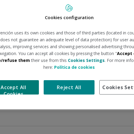
Cookies configuration
ención uses its own cookies and those of third parties (located in co
n does not guarantee an adequate level of data protection) for user au
analysis, improving services and showing personalised advertising throu
avigation. You can accept all cookies by pressing the button "
Accept 
e/refuse them
their use from this
Cookies Settings
. For more info
here:
Política de cookies
abilidades del personal
ón de riesgos laborales
Accept All
Reject All
Cookies Set
Cookies