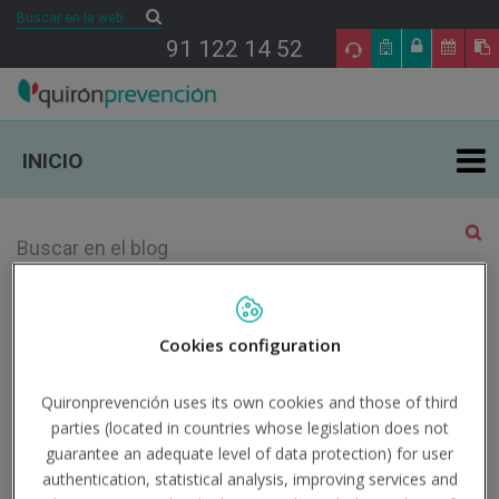
Buscar
Buscar
91 122 14 52
INICIO
ÁREAS DE ESPECIALIDAD EN PRL
TU SALUD
Año 2025 Mes <!-- A -->Enero
Cookies configuration
SALUD Y EMPRESA
29
Quironprevención uses its own cookies and those of third
parties (located in countries whose legislation does not
SECTORES DE ACTIVIDAD
guarantee an adequate level of data protection) for user
ENE
authentication, statistical analysis, improving services and