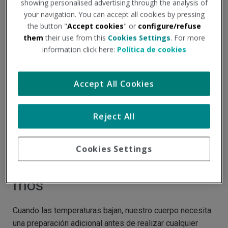
showing personalised advertising through the analysis of
your navigation. You can accept all cookies by pressing
the button "
Accept cookies
" or
configure/refuse
them
their use from this
Cookies Settings
. For more
information click here:
Política de cookies
Accept All Cookies
Reject All
La importancia del
Cookies Settings
calentamiento en los días
fríos
Cuando las temperaturas bajan, nuestro cuerpo necesita
una preparación adicional antes de realizar cualquier