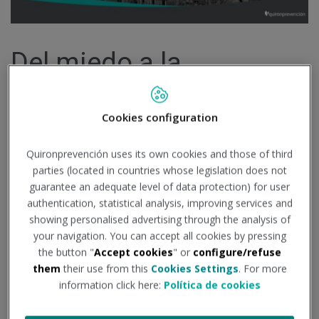
Del miedo a la
concienciación
Cookies configuration
Publicado el 19
de septiembre
de 2017
Quironprevención uses its own cookies and those of third
parties (located in countries whose legislation does not
PREVENCIÓN RIESGOS LABORALES
-
PRL
-
HISTORIA
guarantee an adequate level of data protection) for user
authentication, statistical analysis, improving services and
showing personalised advertising through the analysis of
Hoy en día la prevención de riesgos laborales está
your navigation. You can accept all cookies by pressing
presente en nuestras vidas a través de formaciones en
the button "
Accept cookies
" or
configure/refuse
nuestra empresa, de reconocimientos médicos, de
them
their use from this
Cookies Settings
. For more
information click here:
Política de cookies
acciones de concienciación sobre una vida saludable, etc.
Sin embargo, esto no siempre ha sido así.