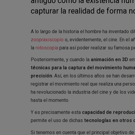
antiguo como la existencia hum
capturar la realidad de forma 
A lo largo de la historia el hombre ha inventado d
zoopraxiscopio
o, evidentemente, el cine. En el 
la
rotoscopia
para así poder realizar su famosa p
Posteriormente, y cuando la
animación en 3D
ent
técnicas para la captura del movimiento huma
precisión
. Así, en los últimos años se han desa
registrar el movimiento real que realiza una pers
ha revolucionado la industria del cine y de los vi
hasta el momento.
Y es precisamente esta
c
apacidad de reproduc
permite el uso de dichas
tecnologías en otros 
Si tenemos en cuenta que el principal objetivo de