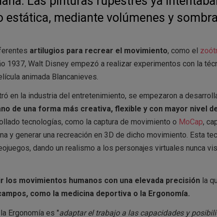
ana. Las pinturas rupestres ya intentaba
no estática, mediante volúmenes y sombra
iferentes
artilugios para recrear el movimiento
, como el
zoót
año 1937, Walt Disney empezó a realizar experimentos con la téc
elícula animada Blancanieves.
ró en la industria del entretenimiento, se empezaron a desarroll
no de una forma más creativa, flexible y con mayor nivel d
rrollado tecnologías, como la captura de movimiento o
MoCap
, ca
ona y generar una recreación en 3D de dicho movimiento. Esta te
deojuegos, dando un realismo a los personajes virtuales nunca vi
ir los movimientos humanos con una elevada precisión
la q
campos, como la medicina deportiva o la Ergonomía.
 la Ergonomía es "
adaptar el trabajo a las capacidades y posibil