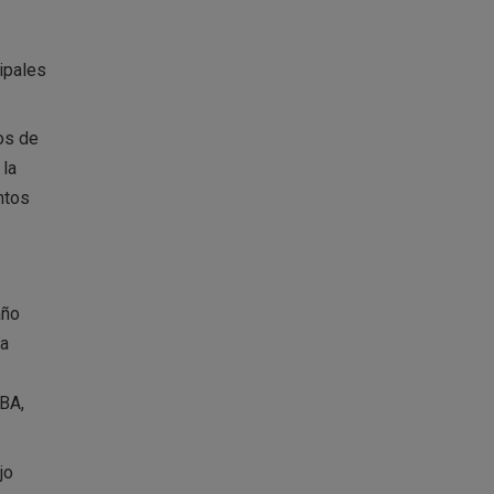
ipales
os de
 la
ntos
año
la
EBA,
jo