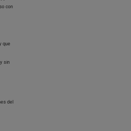
aso con
 y que
y sin
nes del