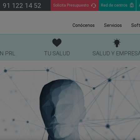
91 122 14 52
Solicita Presupuesto
Red de centros
Conócenos
Servicios
Sof
EN PRL
TU SALUD
SALUD Y EMPRES