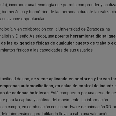
ía), incorporar una tecnología que permita comprender y analiza
 biomecánico y biométrico de las personas durante la realizaci
y un avance espectacular.
ología, y en colaboración con la Universidad de Zaragoza, ha
álisis y Diseño Asistido), una potente
herramienta digital que
o de las exigencias físicas de cualquier puesto de trabajo e
rimientos físicos a las capacidades de sus usuarios.
 facilidad de uso,
se viene aplicando
en sectores y tareas ta
mpresas automovilísticas, en salas de control de industri
iso de cadenas hoteleras
. Está compuesto por una serie de s
are para la captura y análisis del movimiento. La información
ra en campo, en combinación con un software de animación 3D, p
delo biomecánico, posibilitando llevar a cabo una valoración