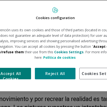
Cookies configuration
ención uses its own cookies and those of third parties (located in co
n does not guarantee an adequate level of data protection) for user au
analysis, improving services and showing personalised advertising throu
avigation. You can accept all cookies by pressing the button "
Accept 
e/refuse them
their use from this
Cookies Settings
. For more info
aplicadas a la Ergonomía
here:
Política de cookies
Accept All
Reject All
Cookies Set
Cookies
movimiento y por recrear la realidad es ta