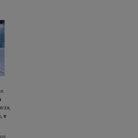
as
a
erza,
, e
los