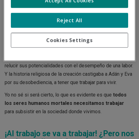
Accept All Cookies
libro del Génesis
"Ganarás el pan con el sudor de tu frente"
,
pasando por la célebre frase de Karl Marx
"El trabajo
dignifica al hombre"
, hasta la peliaguda afirmación de Oscar
Reject All
Wilde
"El trabajo es el refugio de los que no tienen nada
que hacer"
, parece que el trabajo ha estado en boca de
Cookies Settings
todos, pero siempre impregnado de negativismo.
El filósofo alemán intentaba explicar que el hombre saca a
relucir sus potencialidades con el desempeño de una labor.
Y la historia religiosa de la creación castigaba a Adán y Eva
por su desobediencia, a tener que trabajar para vivir.
Yo no sé si será cierto, lo que es evidente es que
todos
los seres humanos mortales necesitamos trabajar
para subsistir en la sociedad donde vivimos.
¡Al trabajo se va a trabajar! ¿Pero nos