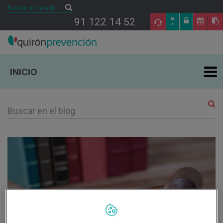
Buscar
Buscar
91 122 14 52
INICIO
ÁREAS DE ESPECIALIDAD EN PRL
TU SALUD
SALUD Y EMPRESA
SECTORES DE ACTIVIDAD