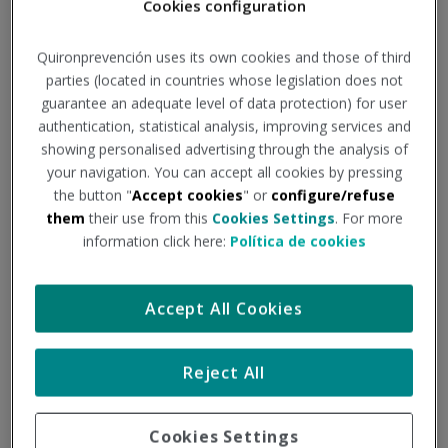
Cookies configuration
Quironprevención uses its own cookies and those of third
Hitos legislativos PRL
parties (located in countries whose legislation does not
guarantee an adequate level of data protection) for user
Publicado el 2
de octubre
de 2017
authentication, statistical analysis, improving services and
showing personalised advertising through the analysis of
your navigation. You can accept all cookies by pressing
LEGISLACIÓN PRL
-
INFOGRAFÍA
the button "
Accept cookies
" or
configure/refuse
them
their use from this
Cookies Settings
. For more
information click here:
Política de cookies
Para lograr una cultura de prevención de riesgos laborales
como la que conocemos hoy en día, ha sido necesario la
Accept All Cookies
creación de innumerables leyes, reglamentos, e
instituciones a lo largo de los últimos 120 años. En esta
Reject All
infografía, hemos tratado de recoger la cronología de los
principales hitos legislativos de carácter general en materia
de regulación del trabajo y de bienestar y salud de los
Cookies Settings