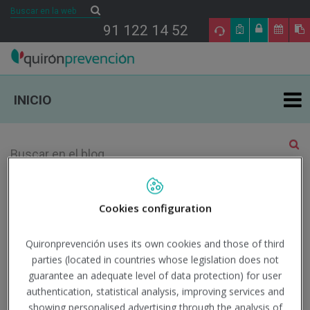
Buscar
Buscar
91 122 14 52
INICIO
ÁREAS DE ESPECIALIDAD EN PRL
TU SALUD
Año 2023 Mes <!-- L --
Cookies configuration
>Diciembre
SALUD Y EMPRESA
Quironprevención uses its own cookies and those of third
parties (located in countries whose legislation does not
SECTORES DE ACTIVIDAD
21
guarantee an adequate level of data protection) for user
authentication, statistical analysis, improving services and
showing personalised advertising through the analysis of