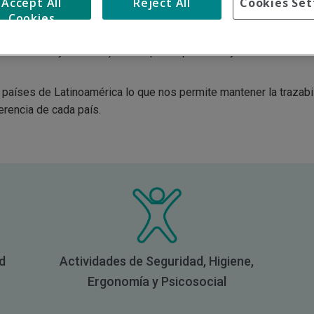
Accept All
Reject All
Cookies Set
en Chile, nos ha permitido desarrollar actividades de Seguridad
Cookies
arrollo, implantación y seguimiento del cumplimiento del Sistema
fesionales y técnicos) con amplia experiencia y conocimientos o
 países de Latinoamérica lo que nos permite mantener la trazab
erencia de cada país.
ud
Actividades de Seguridad, Higiene,
Ergonomía y Psicosocial