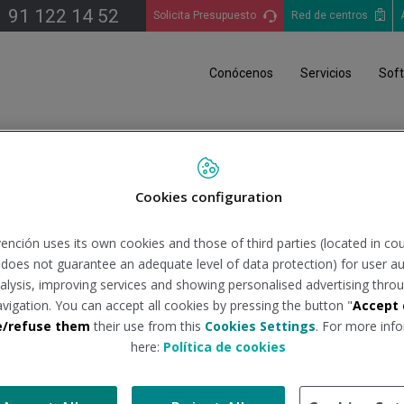
91 122 14 52
Solicita Presupuesto
Red de centros
Conócenos
Servicios
Sof
Cookies configuration
Chile
ención uses its own cookies and those of third parties (located in co
n does not guarantee an adequate level of data protection) for user au
analysis, improving services and showing personalised advertising throu
avigation. You can accept all cookies by pressing the button "
Accept 
e/refuse them
their use from this
Cookies Settings
. For more info
here:
Política de cookies