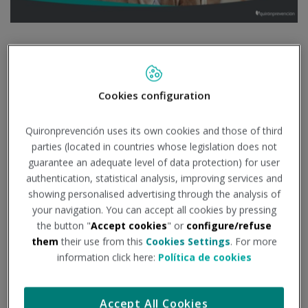
Trabajar bajo presión:
¿hasta qué punto es
Cookies configuration
saludable?
Quironprevención uses its own cookies and those of third
parties (located in countries whose legislation does not
Publicado el 22
de enero
de 2019
guarantee an adequate level of data protection) for user
authentication, statistical analysis, improving services and
showing personalised advertising through the analysis of
PRODUCTIVIDAD LABORAL
-
RIESGOS EN EL PUESTO
your navigation. You can accept all cookies by pressing
DE TRABAJO
-
SALUD LABORAL
the button "
Accept cookies
" or
configure/refuse
them
their use from this
Cookies Settings
. For more
information click here:
Política de cookies
Trabajar bajo presión o mantener el
ritmo de eficacia en condiciones
Accept All Cookies