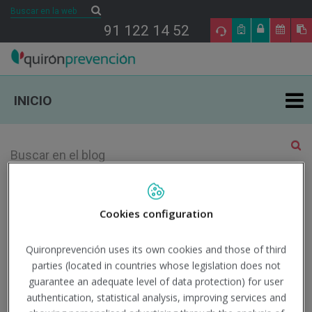
Buscar
Buscar
91 122 14 52
INICIO
ÁREAS DE ESPECIALIDAD EN PRL
TU SALUD
Año 2026 Mes <!-- E -->Mayo
Cookies configuration
SALUD Y EMPRESA
Quironprevención uses its own cookies and those of third
28
parties (located in countries whose legislation does not
SECTORES DE ACTIVIDAD
guarantee an adequate level of data protection) for user
MAY
authentication, statistical analysis, improving services and