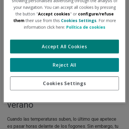
showing personalised advertising through the analysis of
your navigation. You can accept all cookies by pressing
the button "
Accept cookies
" or
configure/refuse
them
their use from this
Cookies Settings
. For more
information click here:
Política de cookies
Accept All Cookies
Reject All
Recetas rápidas y frescas
Cookies Settings
para los días calurosos de
verano
Cuando las temperaturas suben, lo último que apetece
es pasar horas delante de los fogones. Sin embargo, tu