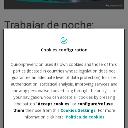
Trabajar de noche:
consejos para paliar sus
Cookies configuration
efectos sobre la salud
Publicado el 3
de julio
de 2018
Quironprevención uses its own cookies and those of third
parties (located in countries whose legislation does not
guarantee an adequate level of data protection) for user
CULTURA PREVENTIVA
-
INSHT
-
RIESGOS EN EL
authentication, statistical analysis, improving services and
PUESTO DE TRABAJO
-
SEGURIDAD LABORAL
showing personalised advertising through the analysis of
your navigation. You can accept all cookies by pressing
the button "
Accept cookies
" or
configure/refuse
El trabajo nocturno aumenta la
them
their use from this
Cookies Settings
. For more
information click here:
Política de cookies
exposición a los riesgos laborales de