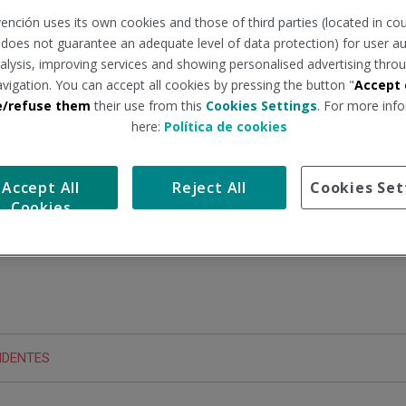
ención uses its own cookies and those of third parties (located in co
n does not guarantee an adequate level of data protection) for user au
analysis, improving services and showing personalised advertising throu
avigation. You can accept all cookies by pressing the button "
Accept 
e/refuse them
their use from this
Cookies Settings
. For more info
here:
Política de cookies
Accept All
Reject All
Cookies Set
Cookies
presa: evita riesgos
IDENTES