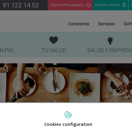
91 122 14 52
Solicita Presupuesto
Red de centros
Conócenos
Servicios
Sof
EN PRL
TU SALUD
SALUD Y EMPRES
Cookies configuration