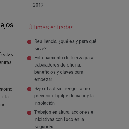
2017
sejos
Últimas entradas
Resiliencia, ¿qué es y para qué
sirve?
fiestas
Entrenamiento de fuerza para
entras
trabajadores de oficina:
beneficios y claves para
empezar
Bajo el sol sin riesgo: cómo
entorno
prevenir el golpe de calor y la
ir la
insolación
gos
Trabajos en altura: acciones e
iniciativas con foco en la
seguridad