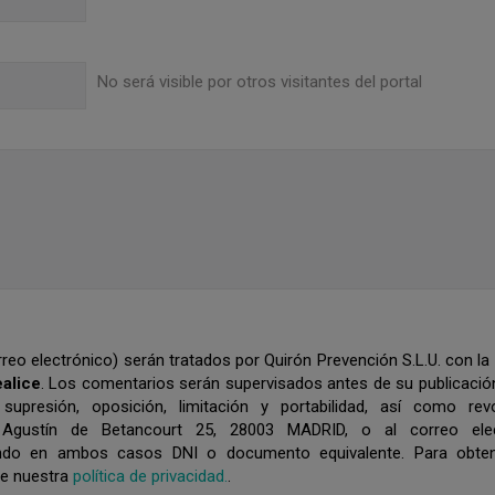
No será visible por otros visitantes del portal
eo electrónico) serán tratados por Quirón Prevención S.L.U. con la 
ealice
. Los comentarios serán supervisados antes de su publicació
 supresión, oposición, limitación y portabilidad, así como re
 Agustín de Betancourt 25, 28003 MADRID, o al correo elec
tando en ambos casos DNI o documento equivalente. Para obte
se nuestra
política de privacidad.
.