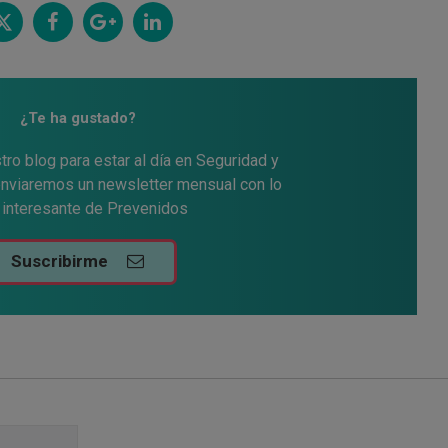
itt
Comp
Comp
Comp
ar
artir
artir
artir
¿Te ha gustado?
tro blog para estar al día en Seguridad y
 enviaremos un newsletter mensual con lo
interesante de Prevenidos
Suscribirme