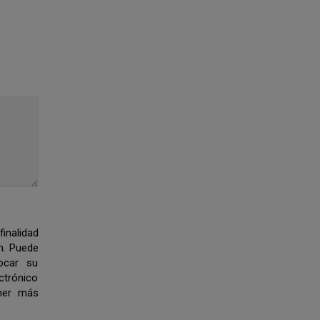
finalidad
n. Puede
vocar su
trónico
ner más