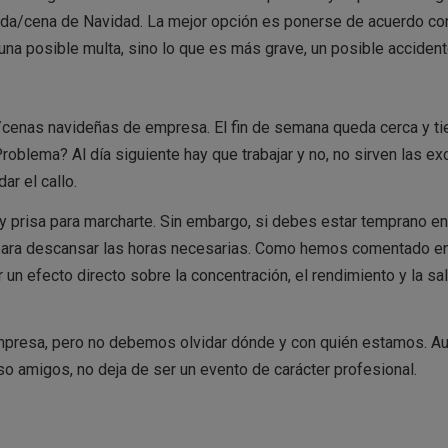
omida/cena de Navidad. La mejor opción es ponerse de acuerdo co
una posible multa, sino lo que es más grave, un posible accident
/cenas navideñas de empresa. El fin de semana queda cerca y ti
roblema? Al día siguiente hay que trabajar y no, no sirven las ex
ar el callo.
ay prisa para marcharte. Sin embargo, si debes estar temprano en
te para descansar las horas necesarias. Como hemos comentado en
 un efecto directo sobre la concentración, el rendimiento y la sa
empresa, pero no debemos olvidar dónde y con quién estamos. A
amigos, no deja de ser un evento de carácter profesional.