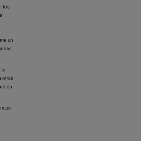
n los
e.
ene un
cusas,
 tu
 otras
lud en
unque