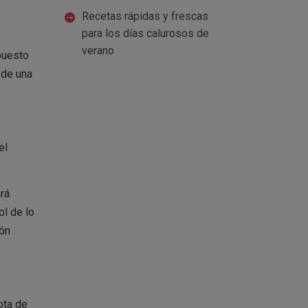
Recetas rápidas y frescas
para los días calurosos de
verano
puesto
 de una
el
rá
ol de lo
ión
ota de