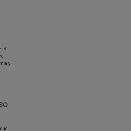
 el
ra
emia y
so
 que