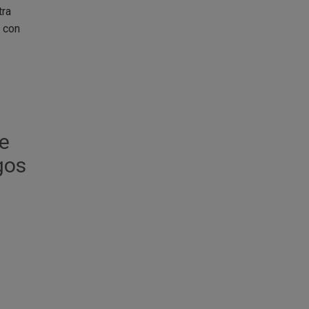
tra
 con
e
gos