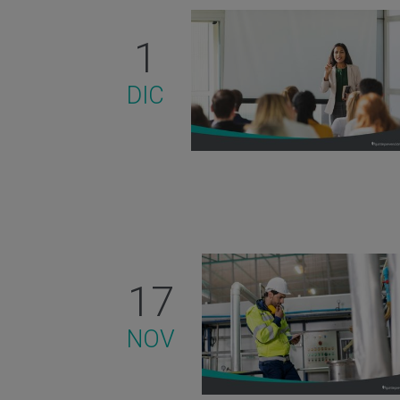
1
DIC
17
NOV