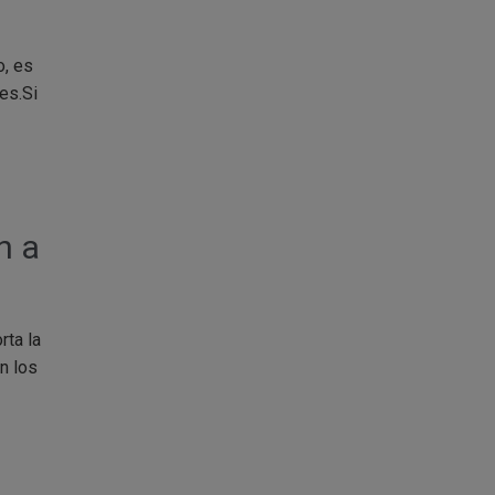
o, es
es.Si
n a
rta la
n los