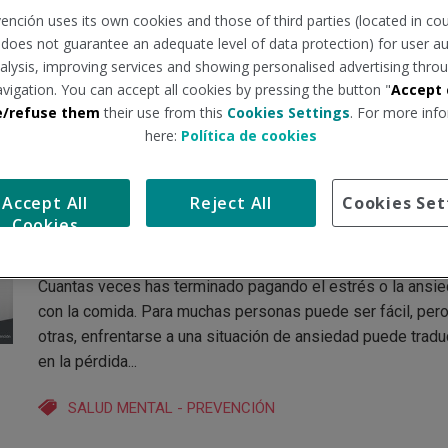
Como todos sabéis, el nombre con el que se conocen las
ención uses its own cookies and those of third parties (located in co
distintas carreras atléticas de carácter popular que se dis
n does not guarantee an adequate level of data protection) for user au
anualmente el 31 de diciembre en diferentes lugares del 
analysis, improving services and showing personalised advertising throu
es "San Silvestre"....
avigation. You can accept all cookies by pressing the button "
Accept 
e/refuse them
their use from this
Cookies Settings
. For more info
DEPORTE
-
SALUD
-
PREVENCIÓN
here:
Política de cookies
Que tus emociones no coman 
Accept All
Reject All
Cookies Set
Cookies
ti
Cuantas veces has terminado pagando el estrés o la ansi
con la comida. Para muchas personas puede ser fácil, pero
otras, enfrentarse a una situación de ansiedad puede tradu
en la pérdida...
SALUD MENTAL
-
PREVENCIÓN