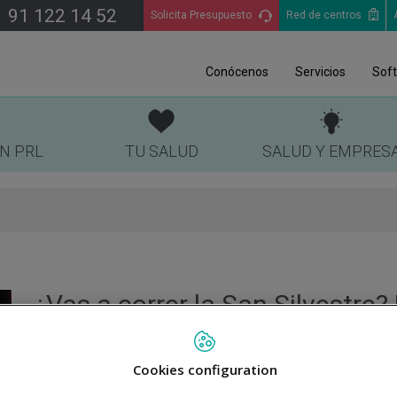
91 122 14 52
Solicita Presupuesto
Red de centros
Conócenos
Servicios
Sof
EN PRL
TU SALUD
SALUD Y EMPRES
¿Vas a correr la San Silvestre?
te pierdas estos consejos de
salud
Cookies configuration