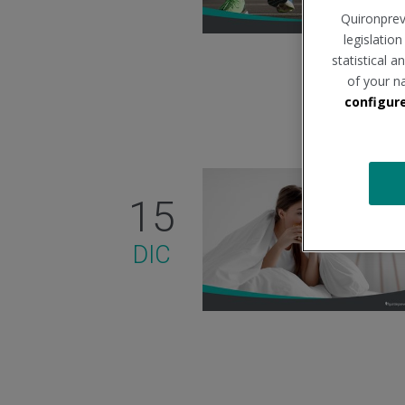
Quironprev
legislatio
statistical 
of your n
configur
15
DIC