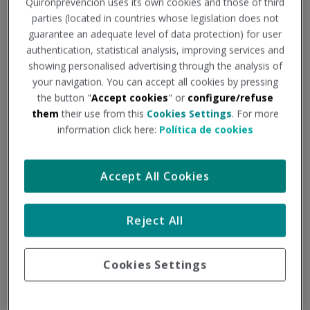
Quironprevención uses its own cookies and those of third
parties (located in countries whose legislation does not
guarantee an adequate level of data protection) for user
Juan Carlos Fernández Arias
authentication, statistical analysis, improving services and
Consultor de psicosociología
showing personalised advertising through the analysis of
your navigation. You can accept all cookies by pressing
the button "
Accept cookies
" or
configure/refuse
them
their use from this
Cookies Settings
. For more
information click here:
Política de cookies
20
Accept All Cookies
FEB
Reject All
Cookies Settings