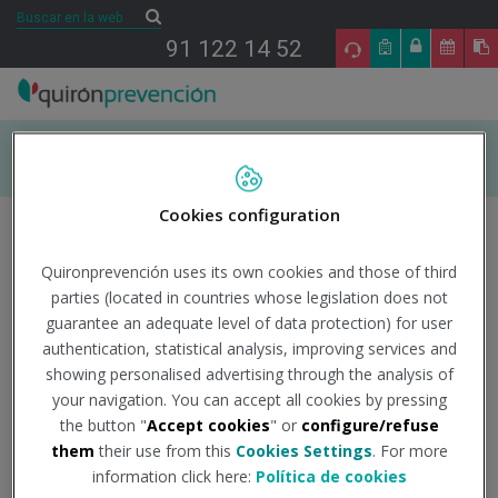
Saltar al contenido
Buscar
Buscar
91 122 14 52
INICIO
Cookies configuration
ÁREAS DE ESPECIALIDAD EN PRL
Quironprevención uses its own cookies and those of third
parties (located in countries whose legislation does not
Sobre el autor
TU SALUD
guarantee an adequate level of data protection) for user
authentication, statistical analysis, improving services and
showing personalised advertising through the analysis of
SALUD Y EMPRESA
your navigation. You can accept all cookies by pressing
the button "
Accept cookies
" or
configure/refuse
SECTORES DE ACTIVIDAD
them
their use from this
Cookies Settings
. For more
information click here:
Política de cookies