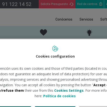
91 122 14 52
Solicita Presupuesto
Red de centros
Conócenos
Servicios
Sof
EN PRL
TU SALUD
SALUD Y EMPRES
Cookies configuration
ínez López
ención uses its own cookies and those of third parties (located in co
n does not guarantee an adequate level of data protection) for user au
z es Coordinador Nacional de Construcción de Quirónprevenció
analysis, improving services and showing personalised advertising throu
avigation. You can accept all cookies by pressing the button "
Accept 
e/refuse them
their use from this
Cookies Settings
. For more info
here:
Política de cookies