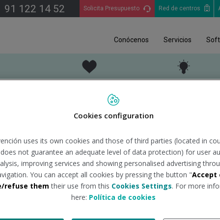
91 122 14 52
Solicita Presupuesto
Red de centros
Conócenos
Servicios
Sof
EN PRL
TU SALUD
SALUD Y EMPRES
Cookies configuration
M. González
ención uses its own cookies and those of third parties (located in co
n does not guarantee an adequate level of data protection) for user au
n en Ávila
analysis, improving services and showing personalised advertising throu
avigation. You can accept all cookies by pressing the button "
Accept 
e/refuse them
their use from this
Cookies Settings
. For more info
here:
Política de cookies