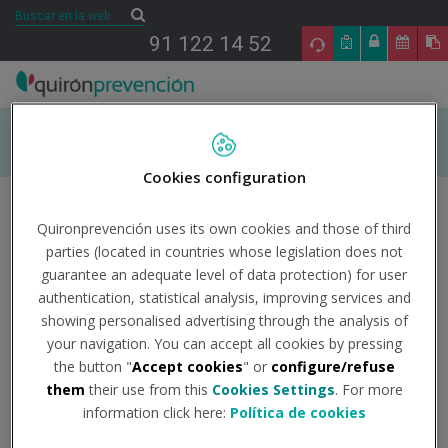
Saltar al contenido
Buscar
Buscar
91 122 14 52
INICIO
Cookies configuration
Quironprevención uses its own cookies and those of third
ÁREAS DE ESPECIALIDAD EN PRL
parties (located in countries whose legislation does not
guarantee an adequate level of data protection) for user
Sobre el autor
TU SALUD
authentication, statistical analysis, improving services and
showing personalised advertising through the analysis of
SALUD Y EMPRESA
Enrique Soler
your navigation. You can accept all cookies by pressing
the button "
Accept cookies
" or
configure/refuse
Enrique es Médico del Trabajo en la oficina de
them
their use from this
Cookies Settings
. For more
SECTORES DE ACTIVIDAD
Valencia de Premap
information click here:
Política de cookies