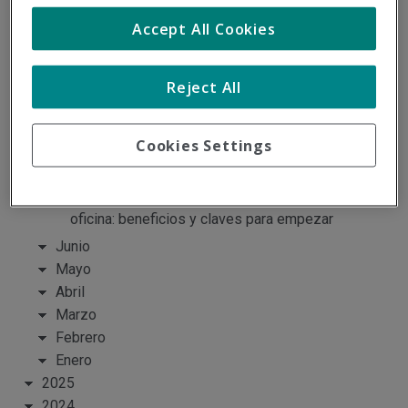
Accept All Cookies
Archivo del blog
Reject All
2026
Julio
Cookies Settings
Resiliencia, ¿qué es y para qué sirve?
Entrenamiento de fuerza para trabajadores de
oficina: beneficios y claves para empezar
Junio
Mayo
Abril
Marzo
Febrero
Enero
2025
2024