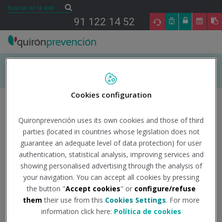
Saltar al contenido
Buscar
Buscar
91 122 14 52
INICIO
Cookies configuration
ÁREAS DE ESPECIALIDAD EN PRL
Quironprevención uses its own cookies and those of third
parties (located in countries whose legislation does not
Sobre el autor
TU SALUD
guarantee an adequate level of data protection) for user
authentication, statistical analysis, improving services and
showing personalised advertising through the analysis of
SALUD Y EMPRESA
your navigation. You can accept all cookies by pressing
the button "
Accept cookies
" or
configure/refuse
SECTORES DE ACTIVIDAD
them
their use from this
Cookies Settings
. For more
information click here:
Política de cookies