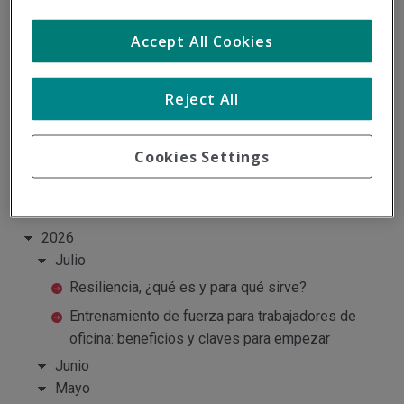
Accept All Cookies
Carlos García Díaz
Carlos es Técnico Superior en PRL
Reject All
Cookies Settings
Archivo del blog
2026
Julio
Resiliencia, ¿qué es y para qué sirve?
Entrenamiento de fuerza para trabajadores de
oficina: beneficios y claves para empezar
Junio
Mayo