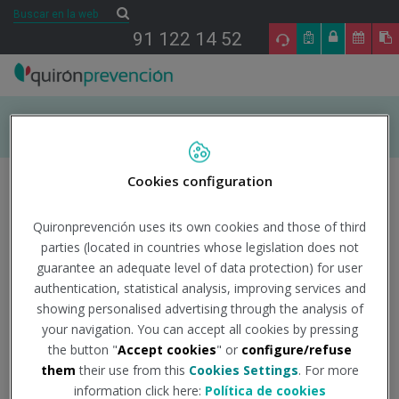
Saltar al contenido
Buscar
Buscar
91 122 14 52
INICIO
Cookies configuration
ÁREAS DE ESPECIALIDAD EN PRL
Quironprevención uses its own cookies and those of third
parties (located in countries whose legislation does not
Sobre el autor
TU SALUD
guarantee an adequate level of data protection) for user
authentication, statistical analysis, improving services and
SALUD Y EMPRESA
showing personalised advertising through the analysis of
your navigation. You can accept all cookies by pressing
the button "
Accept cookies
" or
configure/refuse
SECTORES DE ACTIVIDAD
them
their use from this
Cookies Settings
. For more
information click here:
Política de cookies