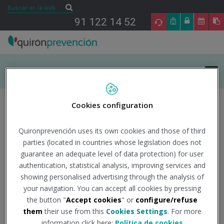
Saltar al contenido
Buscar
Buscar
91 122 14 52
INICIO
Cookies configuration
ÁREAS DE ESPECIALIDAD EN PRL
Quironprevención uses its own cookies and those of third
Sobre el autor
parties (located in countries whose legislation does not
TU SALUD
guarantee an adequate level of data protection) for user
authentication, statistical analysis, improving services and
SALUD Y EMPRESA
showing personalised advertising through the analysis of
your navigation. You can accept all cookies by pressing
SECTORES DE ACTIVIDAD
the button "
Accept cookies
" or
configure/refuse
them
their use from this
Cookies Settings
. For more
information click here:
Política de cookies