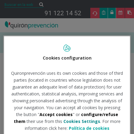
Saltar al contenido
Buscar
Buscar
91 122 14 52
INICIO
Cookies configuration
ÁREAS DE ESPECIALIDAD EN PRL
Quironprevención uses its own cookies and those of third
parties (located in countries whose legislation does not
Sobre el autor
TU SALUD
guarantee an adequate level of data protection) for user
authentication, statistical analysis, improving services and
showing personalised advertising through the analysis of
SALUD Y EMPRESA
your navigation. You can accept all cookies by pressing
the button "
Accept cookies
" or
configure/refuse
SECTORES DE ACTIVIDAD
them
their use from this
Cookies Settings
. For more
information click here:
Política de cookies