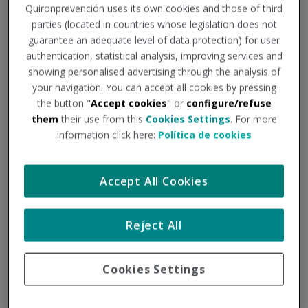
Quironprevención uses its own cookies and those of third
parties (located in countries whose legislation does not
Antonio Moreno y Villena
guarantee an adequate level of data protection) for user
authentication, statistical analysis, improving services and
Doctor en Medicina y Cirugía. Médico Especialista en
showing personalised advertising through the analysis of
Medicina del Trabajo. Coordinador Nacional I+D+i –
your navigation. You can accept all cookies by pressing
Medicina del Trabajo Quirónprevención
the button "
Accept cookies
" or
configure/refuse
them
their use from this
Cookies Settings
. For more
information click here:
Política de cookies
Accept All Cookies
25
Reject All
JUN
Cookies Settings