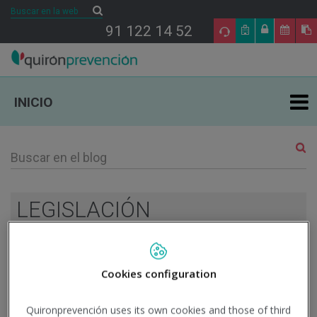
Buscar
Buscar
91 122 14 52
INICIO
ÁREAS DE ESPECIALIDAD EN PRL
TU SALUD
LEGISLACIÓN
SALUD Y EMPRESA
11
Cookies configuration
SECTORES DE ACTIVIDAD
OCT
Quironprevención uses its own cookies and those of third