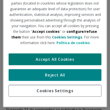
parties (located in countries whose legislation does not
guarantee an adequate level of data protection) for user
authentication, statistical analysis, improving services and
showing personalised advertising through the analysis of
your navigation. You can accept all cookies by pressing
the button "
Accept cookies
" or
configure/refuse
them
their use from this
Cookies Settings
. For more
information click here:
Política de cookies
Accept All Cookies
Novedades tras la
Reject All
publicación del VII Convenio
General del sector de la
Cookies Settings
construcción
El pasado 23 de septiembre se publicaba la Resolución