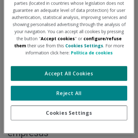
MAR
parties (located in countries whose legislation does not
guarantee an adequate level of data protection) for user
authentication, statistical analysis, improving services and
showing personalised advertising through the analysis of
your navigation. You can accept all cookies by pressing
the button "
Accept cookies
" or
configure/refuse
them
their use from this
Cookies Settings
. For more
information click here:
Política de cookies
Accept All Cookies
Reject All
Día Internacional de la Mujer:
revisión de la normativa
Cookies Settings
sobre el plan de igualdad en
empresas