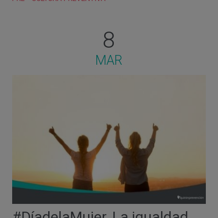
8
MAR
#DíadelaMujer. La igualdad