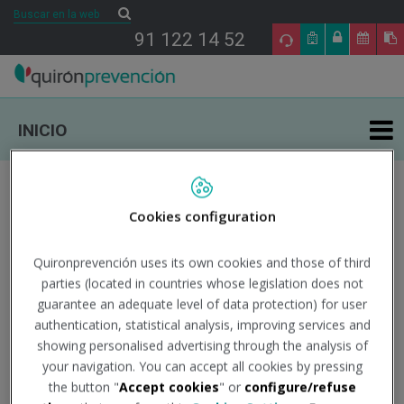
Buscar
Buscar
91 122 14 52
INICIO
ÁREAS DE ESPECIALIDAD EN PRL
Cookies configuration
TU SALUD
CIBERSEGURIDAD
Quironprevención uses its own cookies and those of third
parties (located in countries whose legislation does not
guarantee an adequate level of data protection) for user
SALUD Y EMPRESA
authentication, statistical analysis, improving services and
30
showing personalised advertising through the analysis of
SECTORES DE ACTIVIDAD
your navigation. You can accept all cookies by pressing
NOV
the button "
Accept cookies
" or
configure/refuse