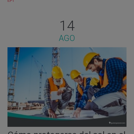
EPI
14
AGO