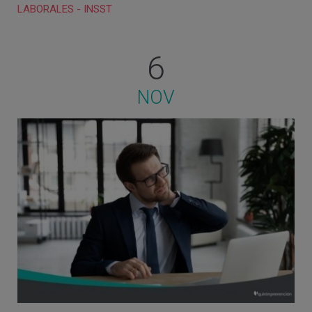
LABORALES
-
INSST
6
NOV