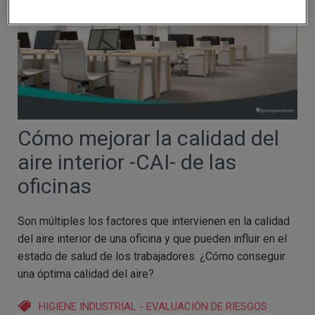
Cómo mejorar la calidad del
aire interior -CAI- de las
oficinas
Son múltiples los factores que intervienen en la calidad
del aire interior de una oficina y que pueden influir en el
estado de salud de los trabajadores. ¿Cómo conseguir
una óptima calidad del aire?
HIGIENE INDUSTRIAL
-
EVALUACIÓN DE RIESGOS