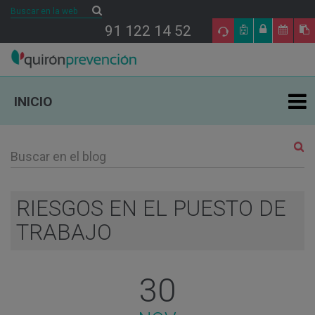
Buscar
Buscar
91 122 14 52
INICIO
ÁREAS DE ESPECIALIDAD EN PRL
TU SALUD
RIESGOS EN EL PUESTO DE
TRABAJO
SALUD Y EMPRESA
SECTORES DE ACTIVIDAD
30