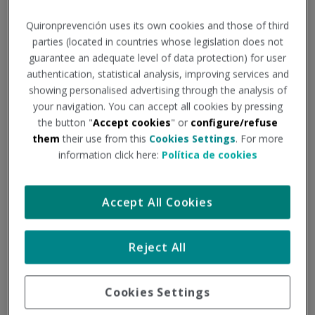
psicosocial en el trabajo: Identificación, análisis y
Quironprevención uses its own cookies and those of third
prevención“, al fin fue publicada. El proyecto que dio
parties (located in countries whose legislation does not
origen a la norma se publicó el 26 de octubre de 2016
guarantee an adequate level of data protection) for user
para ser sometido a consulta pública. Ahora, desde el 23
authentication, statistical analysis, improving services and
de octubre de 2018, es una realidad.
showing personalised advertising through the analysis of
your navigation. You can accept all cookies by pressing
PRL INTERNACIONAL
-
PSICOSOCIOLOGÍA APLICADA
-
the button "
Accept cookies
" or
configure/refuse
RIESGOS EN EL PUESTO DE TRABAJO
them
their use from this
Cookies Settings
. For more
information click here:
Política de cookies
13
Accept All Cookies
NOV
Reject All
Cookies Settings