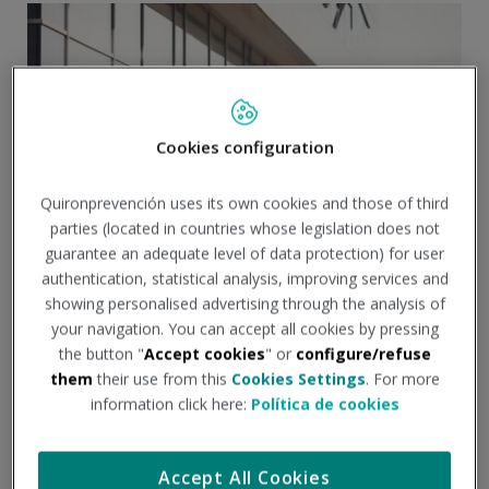
Cookies configuration
Quironprevención uses its own cookies and those of third
parties (located in countries whose legislation does not
guarantee an adequate level of data protection) for user
authentication, statistical analysis, improving services and
showing personalised advertising through the analysis of
Si montas en bici o patinete
your navigation. You can accept all cookies by pressing
por la ciudad ¡Ten en cuenta
the button "
Accept cookies
" or
configure/refuse
them
their use from this
Cookies Settings
. For more
estas recomendaciones!
information click here:
Política de cookies
Sobre todo, en grandes ciudades, se está generalizando
Accept All Cookies
el transporte particular para pequeñas distancias con el