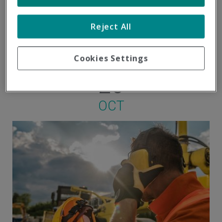
uso de patinetes y bicicletas eléctricas, ya que resultan
en ocasiones muy cómodas y rápidas...
Reject All
SEGURIDAD
-
SST
-
CIRCULACIÓN
Cookies Settings
20
OCT