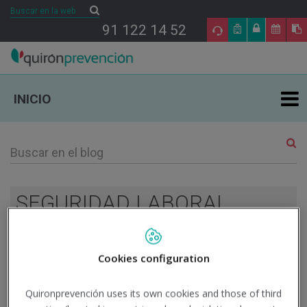
Buscar
Buscar
91 122 14 52
INICIO
ÁREAS DE ESPECIALIDAD EN PRL
TU SALUD
SEGURIDAD LABORAL
SALUD Y EMPRESA
17
Cookies configuration
SECTORES DE ACTIVIDAD
MAY
Quironprevención uses its own cookies and those of third