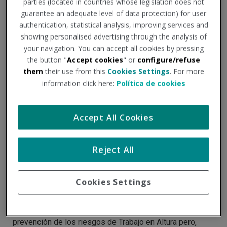
parties (located in countries whose legislation does not
guarantee an adequate level of data protection) for user
authentication, statistical analysis, improving services and
showing personalised advertising through the analysis of
your navigation. You can accept all cookies by pressing
the button "
Accept cookies
" or
configure/refuse
them
their use from this
Cookies Settings
. For more
information click here:
Política de cookies
Accept All Cookies
Trabajos en Altura en
Reject All
Prevención de Riesgos
Laborales
Cookies Settings
Durante los últimos años se ha avanzado mucho en la
prevención de los riesgos de Trabajo en Altura pero,