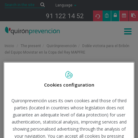
Saltar al contenido
Search
Search
Language
91 122 14 52
Togg
navig
Inicio
The present
Quirónprevención
Doble victoria para el Bribón
del Equipo Movistar en la Copa del Rey MAPFRE
Doble victoria para el
Cookies configuration
Bribón del Equipo
Quironprevención uses its own cookies and those of third
Movistar en la Copa del
parties (located in countries whose legislation does not
guarantee an adequate level of data protection) for user
Rey MAPFRE
authentication, statistical analysis, improving services and
showing personalised advertising through the analysis of
your navigation. You can accept all cookies by pressing