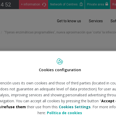
14 52
+ information
Network of Centres
Private area
Re
Get to know us
Services
So
'Tijeras enzimáticas programables', nueva aproximación que 'corta' la infecci
programables', nueva aproxim
Cookies configuration
9
ención uses its own cookies and those of third parties (located in co
n does not guarantee an adequate level of data protection) for user au
nte:
diariomedico.com
Tipo de d
analysis, improving services and showing personalised advertising throu
avigation. You can accept all cookies by pressing the button "
Accept 
e/refuse them
their use from this
Cookies Settings
. For more info
 genoma del SARS-CoV-2 pueden convertirse en una innovadora gen
here:
Política de cookies