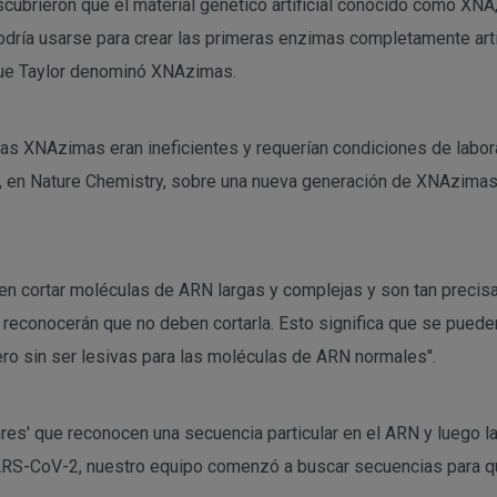
brieron que el material genético artificial conocido como XNA, 
podría usarse para crear las primeras enzimas completamente art
que Taylor denominó XNAzimas.
o, las XNAzimas eran ineficientes y requerían condiciones de labor
aba, en Nature Chemistry, sobre una nueva generación de XNAzim
den cortar moléculas de ARN largas y complejas y son tan precisa
)- reconocerán que no deben cortarla. Esto significa que se pue
ro sin ser lesivas para las moléculas de ARN normales".
ares' que reconocen una secuencia particular en el ARN y luego l
 SARS-CoV-2, nuestro equipo comenzó a buscar secuencias para 