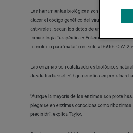
Las herramientas biológicas son algunas de las a
atacar el código genético del virus y destruirlo,
antivirales, según los datos de un trabajo en Natu
Inmunología Terapéutica y Enfermedades Infeccios
tecnología para 'matar' con éxito al SARS-CoV-2 v
Las enzimas son catalizadores biológicos natura
desde traducir el código genético en proteínas ha
"Aunque la mayoría de las enzimas son proteínas,
plegarse en enzimas conocidas como ribozimas. 
precisión", explica Taylor.