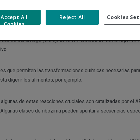
rmas más innovadoras en los intentos por erradicar el SARS-CoV
Accept All
Reject All
Cookies Set
 es un novedoso enfoque de biología sintética que podría usarse 
Cookies
re Communication, publicación en la que el equipo investigador, di
as de Cambridge (Citiid), de la Universidad de Cambridge, en R
ivo.
les que permiten las transformaciones químicas necesarias par
sta digerir los alimentos, por ejemplo.
 algunas de estas reacciones cruciales son catalizadas por el A
Algunas clases de ribozima pueden apuntar a secuencias especí