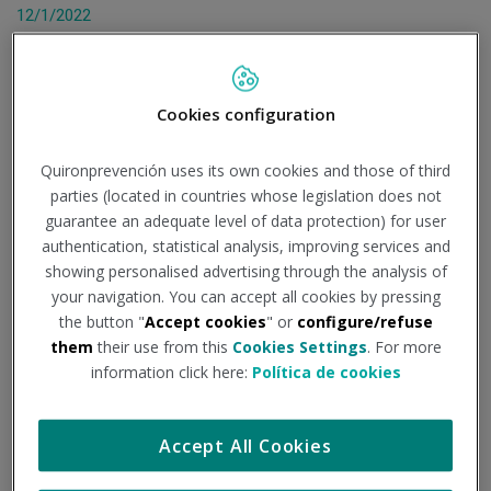
12/1/2022
Quirónprevención, compañía líder del sector de la seguridad
y salud laboral, vuelve a tomar la delantera en la lucha
contra la COVID-19 con el objetivo de contar con evidencia
Cookies configuration
científica que sirva de referencia para la toma de
decisiones de empresas e instituciones.
Quironprevención uses its own cookies and those of third
parties (located in countries whose legislation does not
Su vocación de salud preventiva e inquietud por buscar
guarantee an adequate level of data protection) for user
respuestas que ayuden a sus empresas cliente a adoptar
authentication, statistical analysis, improving services and
las medidas oportunas en el escenario actual, ha sido el
showing personalised advertising through the analysis of
motor que les ha impulsado a realizar este estudio de
your navigation. You can accept all cookies by pressing
Inmunidad COVID-19, que arranca con un primer piloto
the button "
Accept cookies
" or
configure/refuse
realizado con voluntarios de su propia plantilla.
them
their use from this
Cookies Settings
. For more
information click here:
Política de cookies
El punto de partida ha sido el firme convencimiento de que
el conocimiento de la situación de seroprevalencia
[1]
de la
población en general es un factor clave para el diseño del
Accept All Cookies
plan de actuación para combatir el virus, un elemento
primordial para determinar la hoja de ruta de estrategias y