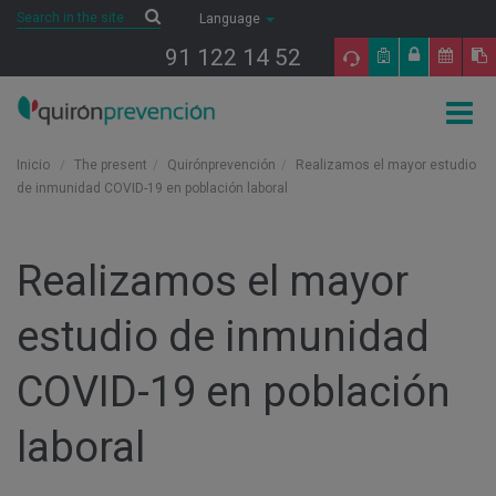
Saltar al contenido
Search
Search
Language
91 122 14 52
Togg
navig
Inicio
The present
Quirónprevención
Realizamos el mayor estudio
de inmunidad COVID-19 en población laboral
Realizamos el mayor
estudio de inmunidad
COVID-19 en población
laboral