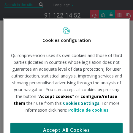
Saltar al contenido
Search
Search
Language
91 122 14 52
Togg
navig
Cookies configuration
Inicio
The present
Quirónprevención
Quirónprevención apoya a la
hostelería madrileña
Quironprevención uses its own cookies and those of third
parties (located in countries whose legislation does not
guarantee an adequate level of data protection) for user
Quirónprevención apoya
authentication, statistical analysis, improving services and
showing personalised advertising through the analysis of
a la hostelería madrileña
your navigation. You can accept all cookies by pressing
the button "
Accept cookies
" or
configure/refuse
them
their use from this
Cookies Settings
. For more
1/03/2018
information click here:
Política de cookies
Quirónprevención ha firmado un acuerdo con La Viña
por el
cual, todos los asociados que lo deseen, podrán contar con
Accept All Cookies
nuestra firma como Servicio de Prevención, atendiendo a