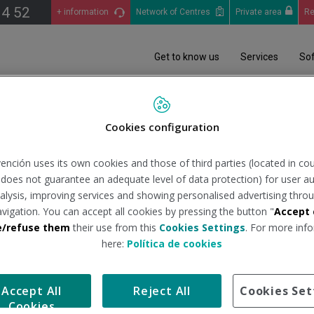
14 52
+ information
Network of Centres
Private area
Re
Get to know us
Services
So
ecto de Experiencia de Empleado de Quirónprevención
Cookies configuration
o de Experiencia de Emple
ención uses its own cookies and those of third parties (located in co
n does not guarantee an adequate level of data protection) for user au
analysis, improving services and showing personalised advertising throu
avigation. You can accept all cookies by pressing the button "
Accept 
e/refuse them
their use from this
Cookies Settings
. For more info
here:
Política de cookies
ecto por y para las personas con el que pretende potenciar el 
ora General de Quirónprevención, "Nuestro principal activo son 
Accept All
Reject All
Cookies Set
vo clave para el futuro de la compañía".
Cookies