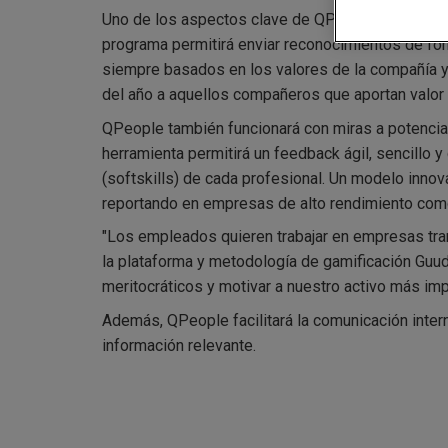
Uno de los aspectos clave de QPeople es lidiar c
programa permitirá enviar reconocimientos de fo
siempre basados en los valores de la compañía y 
del año a aquellos compañeros que aportan valor
QPeople también funcionará con miras a potenciar 
herramienta permitirá un feedback ágil, sencillo
(softskills) de cada profesional. Un modelo inno
reportando en empresas de alto rendimiento como 
"Los empleados quieren trabajar en empresas tran
la plataforma y metodología de gamificación Guud
meritocráticos y motivar a nuestro activo más i
Además, QPeople facilitará la comunicación intern
información relevante.