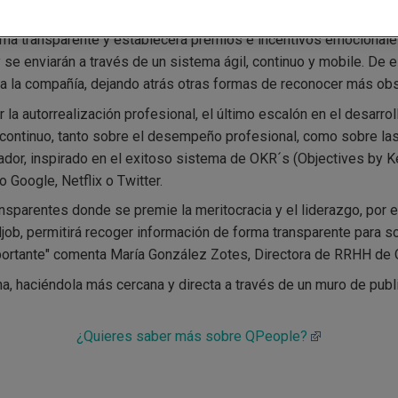
on otra de las grandes preocupaciones de los profesionales esp
rma transparente y establecerá premios e incentivos emocionale
se enviarán a través de un sistema ágil, continuo y mobile. De 
 a la compañía, dejando atrás otras formas de reconocer más obs
la autorrealización profesional, el último escalón en el desarro
 y continuo, tanto sobre el desempeño profesional, como sobre l
vador, inspirado en el exitoso sistema de OKR´s (Objectives by 
Google, Netflix o Twitter.
sparentes donde se premie la meritocracia y el liderazgo, por 
job, permitirá recoger información de forma transparente para 
mportante" comenta María González Zotes, Directora de RRHH de 
a, haciéndola más cercana y directa a través de un muro de publi
¿Quieres saber más sobre QPeople?