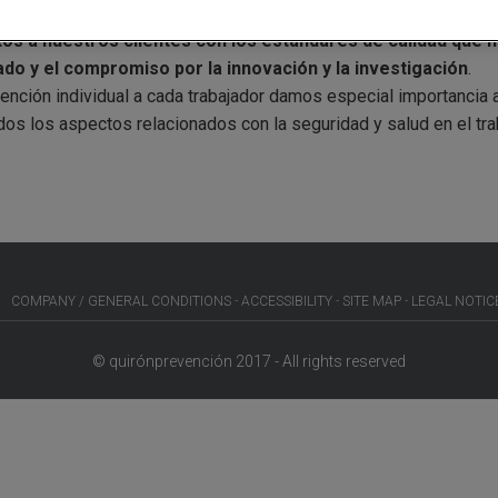
 mexicanas. Así pues,
Quirónprevención en México nace con 
os a nuestros clientes con los estándares de calidad que nos
ado y el compromiso por la innovación y la investigación
.
nción individual a cada trabajador damos especial importancia a
dos los aspectos relacionados con la seguridad y salud en el tra
COMPANY / GENERAL CONDITIONS
ACCESSIBILITY
SITE MAP
LEGAL NOTIC
© quirónprevención 2017 - All rights reserved