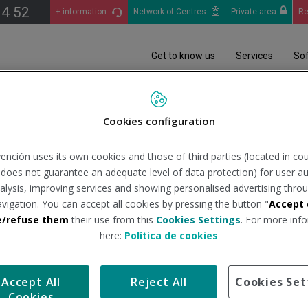
14 52
+ information
Network of Centres
Private area
Re
Get to know us
Services
So
ención en México
Cookies configuration
ión en México
ención uses its own cookies and those of third parties (located in co
n does not guarantee an adequate level of data protection) for user au
analysis, improving services and showing personalised advertising throu
avigation. You can accept all cookies by pressing the button "
Accept 
 de España y el tercero de Europa, ha decido apostar por ofrecer 
e/refuse them
their use from this
Cookies Settings
. For more info
nprevención, empresa formada a partir de las cuatro compañías l
here:
Política de cookies
e encuentran Premap Seguridad y Salud y Fraterprevención con s
alud en el trabajo en México se inició en el año 2016 con la aper
Accept All
Reject All
Cookies Set
entes de todo el territorio.
Cookies
dada de las grandes compañías de las que procedemos, a la que