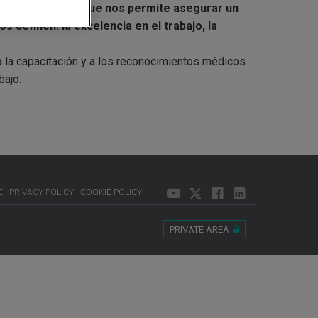
p
un gran legado que nos permite asegurar un
w
 definen: la excelencia en el trabajo, la
i
n
d
 la capacitación y a los reconocimientos médicos
o
w
bajo.
.
E
PRIVACY POLICY
COOKIE POLICY
PRIVATE AREA