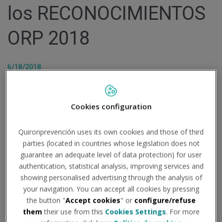
los RECONOCIMIENTOS
ORP 2018
6/18/2018
El pasado 14 de junio, en la sede del Hospital Teknon del
Grupo Quirónsalud, Barcelona, se realizó la entrega de los
Cookies configuration
Reconocimientos Empresariales y Profesionales ORP
2018.
Quironprevención uses its own cookies and those of third
Los Reconocimientos ORP se entregaron en el marco del
parties (located in countries whose legislation does not
Lean ORP Conference
que se ha celebrado estos días en
guarantee an adequate level of data protection) for user
la ciudad condal en la sede de Gas Natural Fenosa bajo el
authentication, statistical analysis, improving services and
lema "LA TRANSFORMACIÓN DIGITAL EN LA ESTRATEGIA
showing personalised advertising through the analysis of
PREVENTIVA".
your navigation. You can accept all cookies by pressing
the button "
Accept cookies
" or
configure/refuse
Los Reconocimientos ORP se instauraron hace 9 años con
them
their use from this
Cookies Settings
. For more
el fin de galardonar a empresas, a instituciones y a