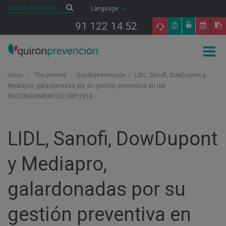
Saltar al contenido
Search
Search
Language
91 122 14 52
Togg
navig
Inicio
The present
Quirónprevención
LIDL, Sanofi, DowDupont y
Mediapro, galardonadas por su gestión preventiva en los
RECONOCIMIENTOS ORP 2018
LIDL, Sanofi, DowDupont
y Mediapro,
galardonadas por su
gestión preventiva en