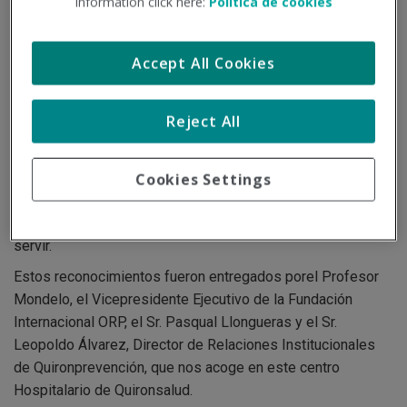
information click here:
Política de cookies
profesionales por su implicación, labor y resultados en
beneficio de la salud y el bienestar de los trabajadores. Se
enmarcan dentro de los congresos ORP, que se han
Accept All Cookies
convertido en el punto de encuentro más importante del
ámbito de la prevención a nivel nacional e internacional,
Reject All
además de ser un espacio para hablar sobre los avances
más recientes no sólo en aspectos técnicos sino también
en la gestión integral del bienestar de las personas.
Cookies Settings
Con estos galardones ORP abrimos, de nuevo, las puertas
al reconocimiento de Empresas y Personas con pasión por
servir.
Estos reconocimientos fueron entregados porel Profesor
Mondelo, el Vicepresidente Ejecutivo de la Fundación
Internacional ORP, el Sr. Pasqual Llongueras y el Sr.
Leopoldo Álvarez, Director de Relaciones Institucionales
de Quironprevención, que nos acoge en este centro
Hospitalario de Quironsalud.