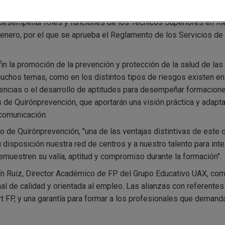
nción.
a desempeñar roles y funciones de los Técnicos Superiores en R
enero, por el que se aprueba el Reglamento de los Servicios de 
n la promoción de la prevención y protección de la salud de las 
 muchos temas, como en los distintos tipos de riesgos existen en
gencias o el desarrollo de aptitudes para desempeñar formacione
 de Quirónprevención, que aportarán una visión práctica y adapta
 comunicación.
o de Quirónprevención, "una de las ventajas distintivas de este 
disposición nuestra red de centros y a nuestro talento para integ
demuestren su valía, aptitud y compromiso durante la formación".
 Ruiz, Director Académico de FP del Grupo Educativo UAX, comp
 de calidad y orientada al empleo. Las alianzas con referentes 
t FP, y una garantía para formar a los profesionales que demand