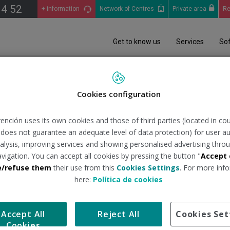
14 52
+ information
Network of Centres
Private area
Re
Get to know us
Services
So
a XTART FP un Grado Superior en Prevención de Riesgos Profesionales
Cookies configuration
TART FP un Grado Superior
ención uses its own cookies and those of third parties (located in co
les
n does not guarantee an adequate level of data protection) for user au
analysis, improving services and showing personalised advertising throu
avigation. You can accept all cookies by pressing the button "
Accept 
e/refuse them
their use from this
Cookies Settings
. For more info
here:
Política de cookies
vés XTART Formación Profesional —su instituto oficial de Forma
evención de Riesgos Profesionales
y dar respuesta así a la c
Accept All
Reject All
Cookies Set
, que permite que estudiantes de cualquier parte de España pueda
Cookies