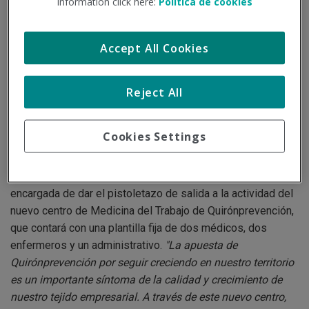
information click here:
Política de cookies
Puerto del Rosario, y obedece a un traslado de la actividad
que la compañía ya desempeñaba en el antiguo centro de la
Accept All Cookies
calle Bernardina y Nazaret. Un cambio que corresponde a
una mejora de las instalaciones, dotadas con la última
tecnología para ofrecer el mejor servicio a las empresas
Reject All
clientes de la isla.
Al acto de inauguración ha acudido Nuria Cabrera Méndez,
Cookies Settings
vicepresidenta segunda y consejera de Área Insular de
Hacienda, Promoción Económica, Fomento del Empleo,
Recursos Humanos y Servicios Generales, quien ha sido la
encargada de dar el pistoletazo de salida a la actividad del
nuevo centro de Medicina del Trabajo de Quirónprevención,
que contará con una plantilla fija de dos médicos, dos
enfermeros y un administrativo.
"La apuesta de
Quirónprevención por seguir creciendo en nuestro territorio
es un importante síntoma de la calidad y crecimiento de
nuestro tejido empresarial. A través de este nuevo centro,