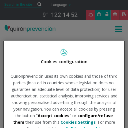
Saltar al contenido
Search
Search
Language
91 122 14 52
Togg
navig
Inicio
The present
Quirónprevención
Inauguramos nuevo centro
en Fuerteventura
Cookies configuration
Inauguramos nuevo
Quironprevención uses its own cookies and those of third
parties (located in countries whose legislation does not
centro en Fuerteventura
guarantee an adequate level of data protection) for user
authentication, statistical analysis, improving services and
showing personalised advertising through the analysis of
30/11/2023
your navigation. You can accept all cookies by pressing
Quirónprevención inaugura un nuevo centro dedicado a la
the button "
Accept cookies
" or
configure/refuse
vigilancia de la salud en Fuerteventura. Este nuevo espacio,
them
their use from this
Cookies Settings
. For more
de más de 300 m2, está ubicado en la calle Canalejas, 1, en