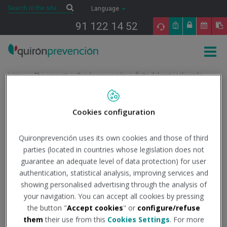
Saltar al contenido
Search
Search
Language
91 122 14 52
Togg
navig
Inicio
The present
Quirónprevención
Éxito del protocolo en la
gestión de la COVID-19 diseñado por Quirónprevención para The Ocean
Race Europe
Cookies configuration
Éxito del protocolo en la
Quironprevención uses its own cookies and those of third
parties (located in countries whose legislation does not
gestión de la COVID-19
guarantee an adequate level of data protection) for user
authentication, statistical analysis, improving services and
diseñado por
showing personalised advertising through the analysis of
your navigation. You can accept all cookies by pressing
the button "
Accept cookies
" or
configure/refuse
Quirónprevención para
them
their use from this
Cookies Settings
. For more