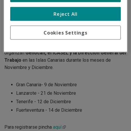
11/21/2017
Reject All
Antonio Sánchez Borrallo, Director Comercial Territorial de
Quirónprevención para Canarias, estará presente en los
encuentros Geholaborales 2017 /2018.
Cookies Settings
Estos encuentros son una serie de jornadas sobre
prevención de riesgos laborales en el sector hotelero que
organizan
Gehocan, el ICASEL y la Dirección General del
Trabajo
en las Islas Canarias durante los meses de
Noviembre y Diciembre.
Gran Canaria- 9 de Noviembre
Lanzarote - 21 de Noviembre
Tenerife - 12 de Diciembre
Fuerteventura - 14 de Diciembre
Para registrarse pincha
aquí