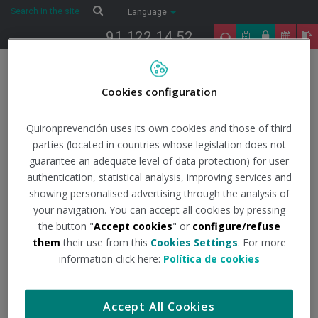
Saltar al contenido
Search
Search
Language
91 122 14 52
Togg
navig
Cookies configuration
Inicio
The present
Quirónprevención
Encuentros Geholaborales
2017/2018: PRL en el sector hotelero
Quironprevención uses its own cookies and those of third
parties (located in countries whose legislation does not
guarantee an adequate level of data protection) for user
Encuentros
authentication, statistical analysis, improving services and
showing personalised advertising through the analysis of
Geholaborales
your navigation. You can accept all cookies by pressing
the button "
Accept cookies
" or
configure/refuse
them
their use from this
Cookies Settings
. For more
2017/2018: PRL en el
information click here:
Política de cookies
sector hotelero
Accept All Cookies