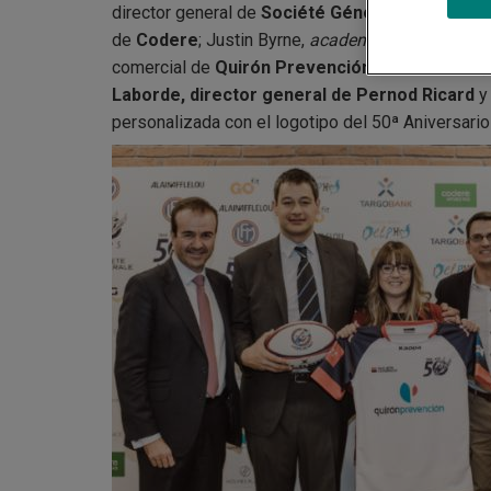
director general de
Société Générale
; Joana Fé
de
Codere
; Justin Byrne,
academic director
de l
comercial de
Quirón Prevención
; Paco Huertas,
Laborde, director general de Pernod Ricard
y 
personalizada con el logotipo del 50ª Aniversario