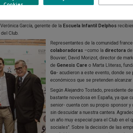
lix Braz, responsable de márketing operacional de
Renault Retai
Cookies
a
Escuela Superior de Comercio de París
; Miguel González, d
brand and partnership
y CEO de
Go Fit
; Delphine Duboys, direc
Verónica García, gerente de la
Escuela Infa
ntil Delphos
recibie
 del Club.
Representantes de la comunidad franc
colaboradoras
–como la
directora
de
Bouvier; David Morizot, director de mar
de
Genesis Care
o Marta Lliteras, fu
Go
- acudieron a este evento, donde se 
económicos que se pretenden alcanzar e
Según Alejandro Tostado, presidente del 
bastante novedosa en España, ya que ca
senior- cuenta con su propio sponsor y 
sin descuidar a nuestra cantera. Agrad
un año muy especial para el Club en el 
sociales". Sobre la decisión de las emp