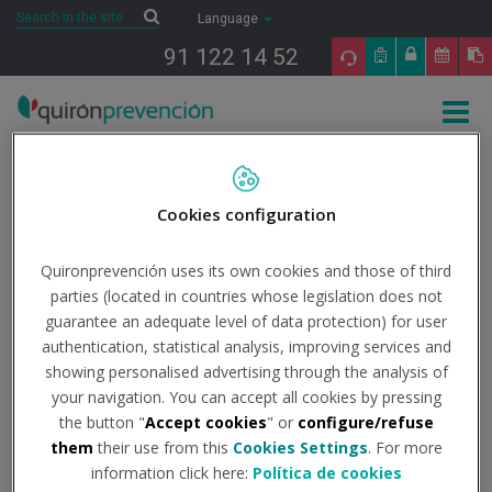
Saltar al contenido
Search
Search
Language
91 122 14 52
Togg
navig
Inicio
The present
Quirónprevención
Los 360º de la Empresa
Saludable
Cookies configuration
Los 360º de la Empresa
Quironprevención uses its own cookies and those of third
parties (located in countries whose legislation does not
Saludable
guarantee an adequate level of data protection) for user
authentication, statistical analysis, improving services and
showing personalised advertising through the analysis of
your navigation. You can accept all cookies by pressing
17/05/2018
the button "
Accept cookies
" or
configure/refuse
Quirónprevención ha participado por cuarta vez en las
them
their use from this
Cookies Settings
. For more
jornadas de Empresa Saludable organizadas conjuntamente
information click here:
Política de cookies
con el
Colegio de Enfermeras y Enfermeros de Barcelona