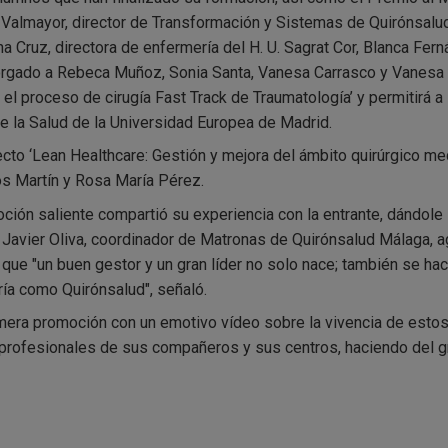
almayor, director de Transformación y Sistemas de Quirónsalud
a Cruz, directora de enfermería del H. U. Sagrat Cor, Blanca Fe
orgado a Rebeca Muñoz, Sonia Santa, Vanesa Carrasco y Vanesa 
el proceso de cirugía Fast Track de Traumatología’ y permitirá a
de la Salud de la Universidad Europea de Madrid.
to ‘Lean Healthcare: Gestión y mejora del ámbito quirúrgico medi
los Martín y Rosa María Pérez.
ción saliente compartió su experiencia con la entrante, dándole 
no Javier Oliva, coordinador de Matronas de Quirónsalud Málaga
 que "un buen gestor y un gran líder no solo nace; también se hac
ría como Quirónsalud", señaló.
rimera promoción con un emotivo vídeo sobre la vivencia de esto
rofesionales de sus compañeros y sus centros, haciendo del gru