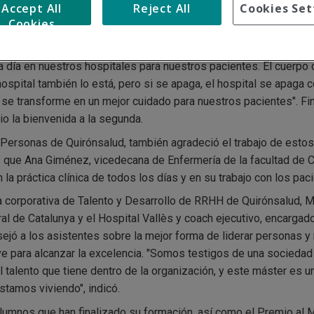
Accept All
Reject All
Cookies Set
os pacientes.
Cookies
nsalud, explicó que "este máster es un pequeño granito de arena 
se personalmente e intercambiar su conocimiento con el resto d
a a día en nuestros hospitales para nuestros pacientes. El cuerpo
hospital también lo está, pero si se apaga, el hospital se apaga c
se transforme en un mejor cuidado para nuestros pacientes". Fi
io la bienvenida a la segunda.
Personas de Quirónsalud, también agradeció el trabajo de estos p
s que Ana Giménez, vicedecana de Enfermería de la facultad de 
la práctica clínica de todos los días y en su trabajo con los pac
ra corporativa de Talento y Desarrollo de RRHH de Quirónsalud, M
al de Catalunya y el Hospital Vallès y coach ejecutivo, encargado
onsejó a los asistentes sobre la mejor forma de liderar personas
lave para alcanzar la excelencia. "Somos testigos de una socied
l talento que tiene dentro de la organización, y este máster es
tamos viviendo", indicó.
lumnos que han finalizado su formación, así como el Premio al M