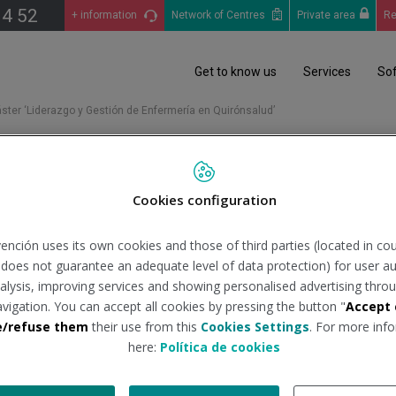
14 52
+ information
Network of Centres
Private area
Re
Get to know us
Services
So
ster ‘Liderazgo y Gestión de Enfermería en Quirónsalud’
 máster ‘Liderazgo y Gesti
Cookies configuration
ención uses its own cookies and those of third parties (located in co
n does not guarantee an adequate level of data protection) for user au
analysis, improving services and showing personalised advertising throu
avigation. You can accept all cookies by pressing the button "
Accept 
 clausura de la primera promoción del máster ‘Liderazgo y Gest
e/refuse them
their use from this
Cookies Settings
. For more info
onales de distintos hospitales del Grupo de toda España.
here:
Política de cookies
 da continuidad al programa superior ‘Ser líder en Quirónsalud’,
 y el desarrollo de la carrera de sus profesionales, así como s