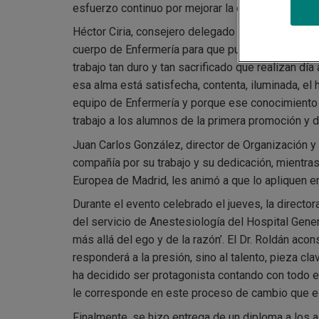
esfuerzo continuo por mejorar la experiencia de l
Héctor Ciria, consejero delegado del Grupo Quiró
cuerpo de Enfermería para que puedan desarrollar
trabajo tan duro y tan sacrificado que realizan dí
esa alma está satisfecha, contenta, iluminada, el 
equipo de Enfermería y porque ese conocimiento 
trabajo a los alumnos de la primera promoción y d
Juan Carlos González, director de Organización y 
compañía por su trabajo y su dedicación, mientra
Europea de Madrid, les animó a que lo apliquen en 
Durante el evento celebrado el jueves, la directo
del servicio de Anestesiología del Hospital Gener
más allá del ego y de la razón’. El Dr. Roldán ac
responderá a la presión, sino al talento, pieza c
ha decidido ser protagonista contando con todo e
le corresponde en este proceso de cambio que es
Finalmente, se hizo entrega de un diploma a los a